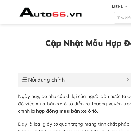
Bỏ
MENU
qua
Tìm
nội
kiếm:
dung
Cập Nhật Mẫu Hợp Đ
Nội dung chính
Ngày nay, do nhu cầu đi lại của người dân nước ta đ
đó việc mua bán xe ô tô diễn ra thường xuyên trong
chính là
hợp đồng mua bán xe ô tô
.
Đây là loại giấy tờ quan trọng mang tính chất pháp 