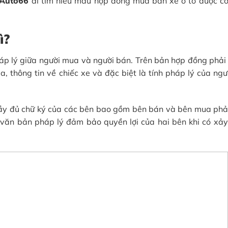
Auto66
đi tìm hiểu mẫu hợp đồng mua bán xe ô tô được c
ì?
p lý giữa người mua và người bán. Trên bản hợp đồng phải
, thông tin về chiếc xe và đặc biệt là tính pháp lý của ngư
ầy đủ chữ ký của các bên bao gồm bên bán và bên mua phả
ăn bản pháp lý đảm bảo quyền lợi của hai bên khi có xảy