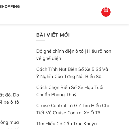
totoagung2
slotgacor4d
sakuratoto
cantiktoto
cantiktoto
gacor4d
amintoto
SHOPPING
BÀI VIẾT MỚI
Độ ghế chỉnh điện ô tô | Hiểu rõ hơn
về ghế điện
Cách Tính Nút Biển Số Xe 5 Số Và
Ý Nghĩa Của Từng Nút Biển Số
Cách Chọn Biển Số Xe Hợp Tuổi,
Chuẩn Phong Thuỷ
ắt đỏ. Do
i xe ô tô
Cruise Control Là Gì? Tìm Hiểu Chi
Tiết Về Cruise Control Xe Ô Tô
 đồng mua
Tìm Hiểu Cơ Cấu Trục Khuỷu