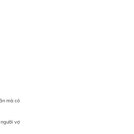
hân mà có
 người vợ