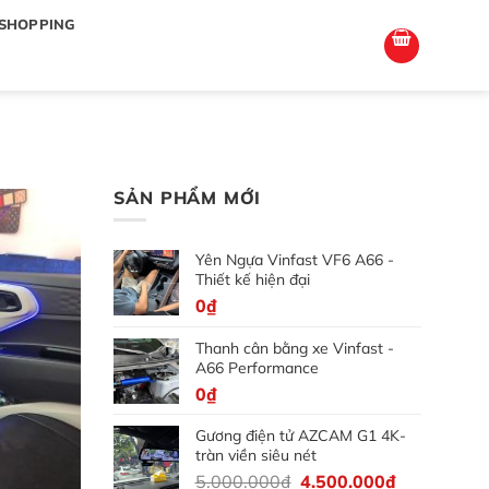
totoagung2
slotgacor4d
sakuratoto
cantiktoto
cantiktoto
gacor4d
amintoto
SHOPPING
SẢN PHẨM MỚI
Yên Ngựa Vinfast VF6 A66 -
Thiết kế hiện đại
0
₫
Thanh cân bằng xe Vinfast -
A66 Performance
0
₫
Gương điện tử AZCAM G1 4K-
tràn viền siêu nét
Giá
Giá
5.000.000
₫
4.500.000
₫