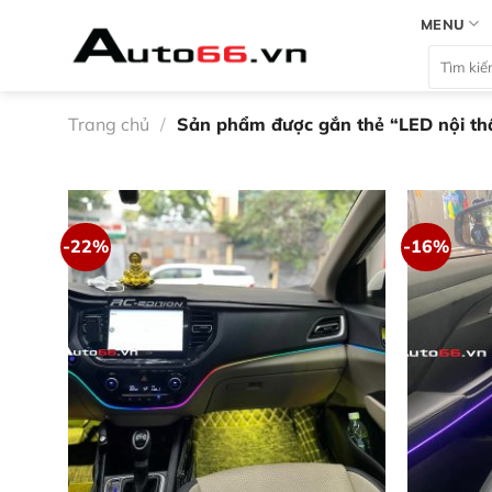
Bỏ
MENU
qua
Tìm
nội
kiếm:
dung
Trang chủ
/
Sản phẩm được gắn thẻ “LED nội th
-22%
-16%