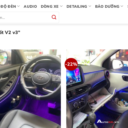
ĐỘ ĐÈN
AUDIO
DÒNG XE
DETAILING
BẢO DƯỠNG
ất V2 v3”
-22%