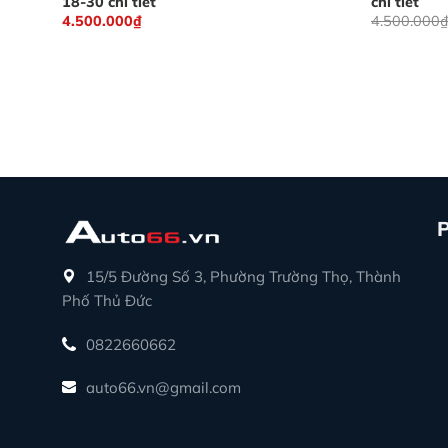
18-30 chi tiết
chi tiết
4.500.000
₫
4.500.000
15/5 Đường Số 3, Phường Trường Thọ, Thành
Phố Thủ Đức
0822660662
auto66.vn@gmail.com