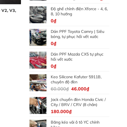
gốc
hiện
Độ ghế chỉnh điện Xforce - 4, 6,
là:
tại
 V2, V3,
8, 10 hướng
5.000.000₫.
là:
0
₫
4.500.000₫
Dán PPF Toyota Camry | Siêu
000₫.
bóng, tự phục hồi vết xước
0
₫
Dán PPF Mazda CX5 tự phục
hồi vết xước
0
₫
Keo Silicone Kafuter 5911B,
chuyên độ đèn
Giá
Giá
60.000
₫
46.000
₫
gốc
hiện
Jack chuyển đèn Honda Civic /
là:
tại
City / BRV / CRV (8 chân)
60.000₫.
là:
180.000
₫
46.000₫.
Băng kéo vải ô tô YC chính