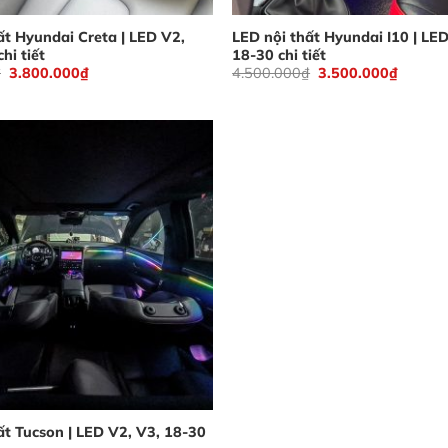
ất Hyundai Creta | LED V2,
LED nội thất Hyundai I10 | LED
hi tiết
18-30 chi tiết
Giá
Giá
Giá
Giá
₫
3.800.000
₫
4.500.000
₫
3.500.000
₫
gốc
hiện
gốc
hiện
là:
tại
là:
tại
4.500.000₫.
là:
4.500.000₫.
là:
3.800.000₫.
3.500.
ất Tucson | LED V2, V3, 18-30