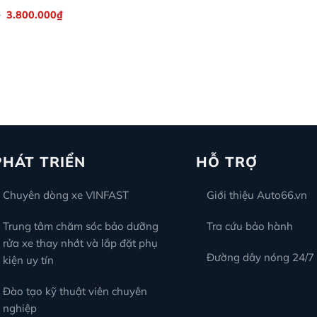
Giá
Giá
₫
3.800.000
₫
gốc
hiện
là:
tại
4.500.000₫.
là:
3.800.000₫.
PHÁT TRIỂN
HỖ TRỢ
Chuyên dòng xe VINFAST
Giới thiệu Auto66.vn
Trung tâm chăm sóc bảo dưỡng
Tra cứu bảo hành
rửa xe thay nhớt và lắp đặt phụ
Đường dây nóng 24/7
kiện uy tín
Đào tạo kỹ thuật viên chuyên
nghiệp