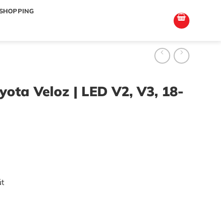
totoagung2
slotgacor4d
sakuratoto
cantiktoto
cantiktoto
gacor4d
amintoto
SHOPPING
yota Veloz | LED V2, V3, 18-
út