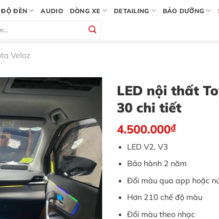
ĐỘ ĐÈN
AUDIO
DÒNG XE
DETAILING
BẢO DƯỠNG
ota Veloz
LED nội thất To
30 chi tiết
4.500.000
₫
LED V2, V3
Bảo hành 2 năm
Đổi màu qua app hoặc n
Hơn 210 chế độ màu
Đổi màu theo nhạc