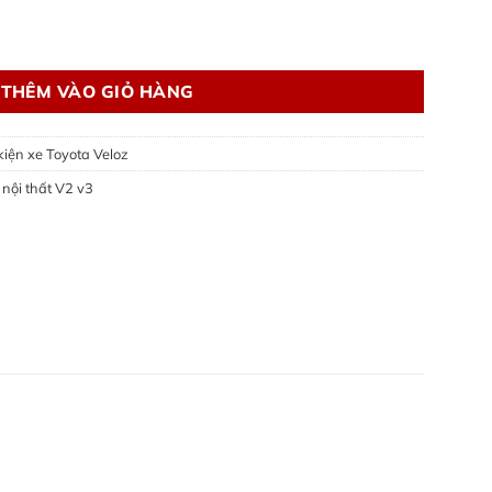
ED V2, V3, 18-30 chi tiết số lượng
THÊM VÀO GIỎ HÀNG
kiện xe Toyota Veloz
nội thất V2 v3