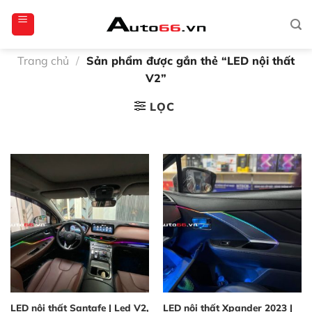
Bỏ
totoagung2
slotgacor4d
sakuratoto
cantiktoto
cantiktoto
gacor4d
amintoto
qua
nội
dung
Trang chủ
/
Sản phẩm được gắn thẻ “LED nội thất
V2”
LỌC
LED nội thất Santafe | Led V2,
LED nội thất Xpander 2023 |