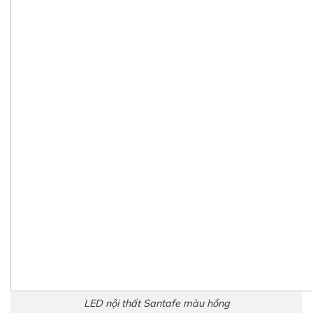
LED nội thất Santafe V2 sáng hắt
LED nội thất Santafe V2 lắp vị trí con ngựa