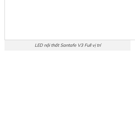
LED nội thất Santafe V2
Hình vị trí lắp LED nội thất
Santafe