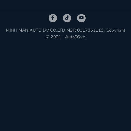
Giá LED V2, V3 giao động từ 4.000.000VND đến
7.500.000 tùy theo vị trí lắp đặt dòng xe và vào thời
điểm trương trình khuyến mãi của cửa hàng. Nếu muốn
chi tiết khách hàng nên liên hệ ngay để biết được chính
xác giá tốt nhất tại thời điểm mà khách hàng có nhu cầu
lắp đặt.
Lời Kết
:
Nếu bạn cảm thấy sản phẩm phù hợp với mình đừng
quên
liên hệ với chúng tôi.
>> Đừng ngần ngại nếu còn thắc mắc gì về sản phẩm
hãy gọi cho chúng tôi, chung tôi luôn mong muốn mang
lại sản phẩm phù hợp nhất cho bạn.