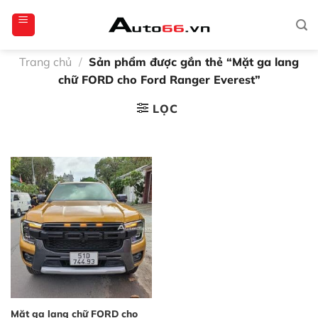
Bỏ
totoagung2
slotgacor4d
sakuratoto
cantiktoto
cantiktoto
gacor4d
amintoto
qua
nội
dung
Trang chủ
/
Sản phẩm được gắn thẻ “Mặt ga lang
chữ FORD cho Ford Ranger Everest”
LỌC
Mặt ga lang chữ FORD cho