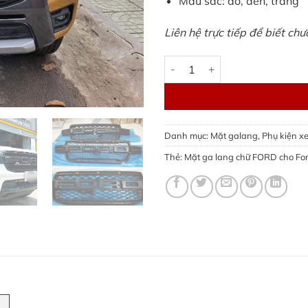
Màu sắc: đỏ, đen, trắng
Liên hệ trực tiếp để biết ch
Mặt ga lang chữ FORD cho Fo
Danh mục:
Mặt galang
,
Phụ kiện xe
Thẻ:
Mặt ga lang chữ FORD cho Fo