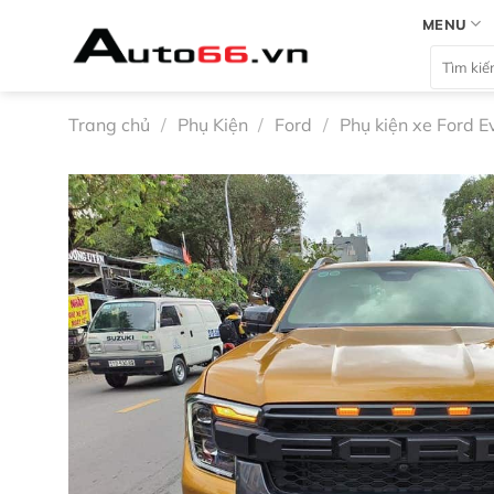
Bỏ
MENU
qua
Tìm
nội
kiếm:
dung
Trang chủ
/
Phụ Kiện
/
Ford
/
Phụ kiện xe Ford E