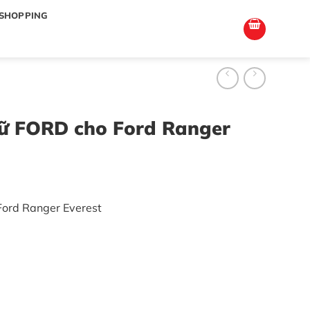
totoagung2
slotgacor4d
sakuratoto
cantiktoto
cantiktoto
gacor4d
amintoto
SHOPPING
hữ FORD cho Ford Ranger
Ford Ranger Everest