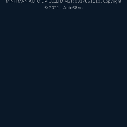
MINH MAN AUTO DV CO.,LTD MST: 0317861110., Copyright
© 2021 - Auto66.vn