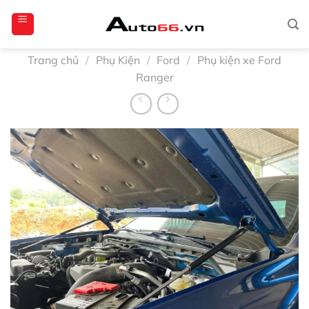
Bỏ
qua
nội
dung
Trang chủ
/
Phụ Kiện
/
Ford
/
Phụ kiện xe Ford
Ranger