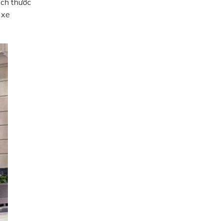
ích thước
 xe