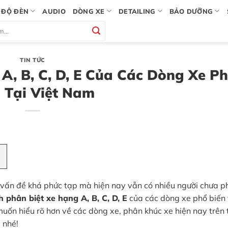
ĐỘ ĐÈN
AUDIO
DÒNG XE
DETAILING
BẢO DƯỠNG
TIN TỨC
A, B, C, D, E Của Các Dòng Xe P
 Tại Việt Nam
t vấn đề khá phức tạp mà hiện nay vẫn có nhiều người chưa p
h phân biệt xe hạng A, B, C, D, E
của các dòng xe phổ biến t
n hiểu rõ hơn về các dòng xe, phân khúc xe hiện nay trên 
 nhé!