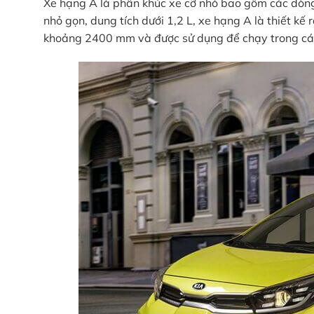
Xe hạng A là phân khúc xe cỡ nhỏ bao gồm các dòng xe
nhỏ gọn, dung tích dưới 1,2 L, xe hạng A là thiết kế
khoảng 2400 mm và được sử dụng để chạy trong cá