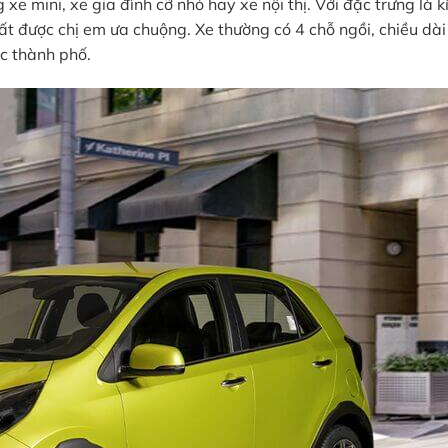
 mini, xe gia đình cỡ nhỏ hay xe nội thị. Với đặc trưng là k
 rất được chị em ưa chuộng. Xe thường có 4 chỗ ngồi, chiều dài
c thành phố.