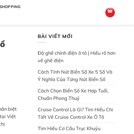
totoagung2
slotgacor4d
sakuratoto
cantiktoto
cantiktoto
gacor4d
amintoto
SHOPPING
BÀI VIẾT MỚI
hổ
Độ ghế chỉnh điện ô tô | Hiểu rõ hơn
về ghế điện
Cách Tính Nút Biển Số Xe 5 Số Và
Ý Nghĩa Của Từng Nút Biển Số
Cách Chọn Biển Số Xe Hợp Tuổi,
Chuẩn Phong Thuỷ
hân biệt
Cruise Control Là Gì? Tìm Hiểu Chi
ại Việt
Tiết Về Cruise Control Xe Ô Tô
thị
Tìm Hiểu Cơ Cấu Trục Khuỷu