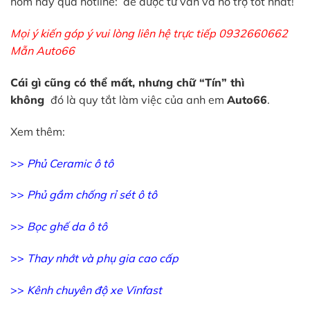
hôm nay qua hotline: để được tư vấn và hỗ trợ tốt nhất!
Mọi ý kiến góp ý vui lòng liên hệ trực tiếp 0932660662
Mẫn Auto66
Cái gì cũng có thể mất, nhưng chữ “Tín” thì
không
đó là quy tắt làm việc của anh em
Auto66
.
Xem thêm:
>>
Phủ Ceramic ô tô
>>
Phủ gầm chống rỉ sét ô tô
>>
Bọc ghế da ô tô
>>
Thay nhớt và phụ gia cao cấp
>>
Kênh chuyên độ xe Vinfast