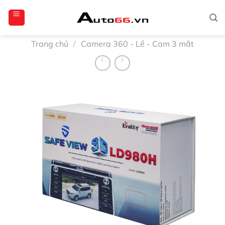
Bỏ
totoagung2
slotgacor4d
sakuratoto
cantiktoto
cantiktoto
gacor4d
amintoto
qua
nội
dung
Trang chủ
/
Camera 360 - Lề - Cam 3 mắt