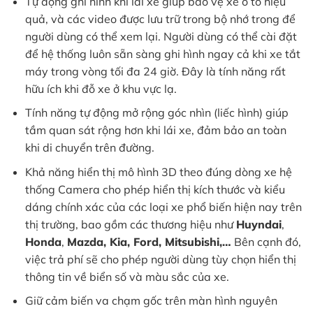
Tự động ghi hình khi lái xe giúp bảo vệ xe ô tô hiệu
quả, và các video được lưu trữ trong bộ nhớ trong để
người dùng có thể xem lại. Người dùng có thể cài đặt
để hệ thống luôn sẵn sàng ghi hình ngay cả khi xe tắt
máy trong vòng tối đa 24 giờ. Đây là tính năng rất
hữu ích khi đỗ xe ở khu vực lạ.
Tính năng tự động mở rộng góc nhìn (liếc hình) giúp
tầm quan sát rộng hơn khi lái xe, đảm bảo an toàn
khi di chuyển trên đường.
Khả năng hiển thị mô hình 3D theo đúng dòng xe hệ
thống Camera cho phép hiển thị kích thước và kiểu
dáng chính xác của các loại xe phổ biến hiện nay trên
thị trường, bao gồm các thương hiệu như
Huyndai
,
Honda
,
Mazda, Kia, Ford, Mitsubishi,…
Bên cạnh đó,
việc trả phí sẽ cho phép người dùng tùy chọn hiển thị
thông tin về biển số và màu sắc của xe.
Giữ cảm biến va chạm gốc trên màn hình nguyên