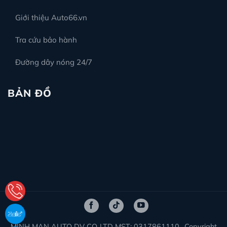
Giới thiệu Auto66.vn
Tra cứu bảo hành
Đường dây nóng 24/7
BẢN ĐỒ
MINH MAN AUTO DV CO.,LTD MST: 0317861110., Copyright