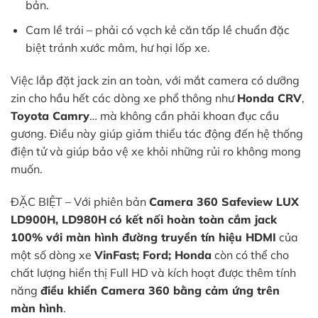
bản.
Cam lề trái – phải có vạch kẻ căn tấp lề chuẩn đặc
biệt tránh xước mâm, hư hại lốp xe.
Việc lắp đặt jack zin an toàn, với mắt camera có dưỡng
zin cho hầu hết các dòng xe phổ thông như
Honda CRV
,
Toyota Camry
… mà không cần phải khoan đục cầu
gương. Điều này giúp giảm thiểu tác động đến hệ thống
điện tử và giúp bảo vệ xe khỏi những rủi ro không mong
muốn.
ĐẶC BIỆT – Với phiên bản
Camera 360 Safeview LUX
LD900H, LD980H
có kết nối hoàn toàn cắm jack
100% với màn hình đường truyền tín hiệu HDMI
của
một số dòng xe
VinFast; Ford; Honda
còn có thể cho
chất lượng hiển thị Full HD và kích hoạt được thêm tính
năng
điều khiển Camera 360 bằng cảm ứng trên
màn hình
.