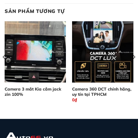
SẢN PHẨM TƯƠNG TỰ
Camera 3 mắt Kia cắm jack
Camera 360 DCT chính hãng,
zin 100%
uy tín tại TPHCM
0
₫
0₫.