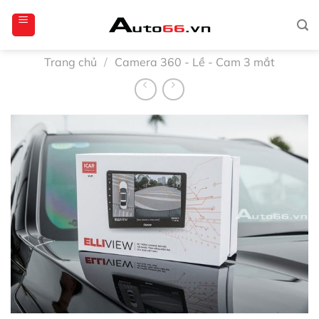
Bỏ
totoagung2
slotgacor4d
sakuratoto
cantiktoto
cantiktoto
gacor4d
amintoto
qua
nội
dung
Trang chủ
/
Camera 360 - Lề - Cam 3 mắt