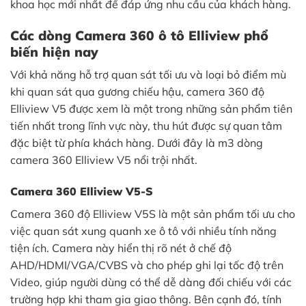
khoa học mới nhất để đáp ứng nhu cầu của khách hàng.
Các dòng Camera 360 ô tô Elliview phổ
biến hiện nay
Với khả năng hỗ trợ quan sát tối ưu và loại bỏ điểm mù
khi quan sát qua gương chiếu hậu, camera 360 độ
Elliview V5 được xem là một trong những sản phẩm tiên
tiến nhất trong lĩnh vực này, thu hút được sự quan tâm
đặc biệt từ phía khách hàng. Dưới đây là m3 dòng
camera 360 Elliview V5 nổi trội nhất.
Camera 360 Elliview V5-S
Camera 360 độ Elliview V5S là một sản phẩm tối ưu cho
việc quan sát xung quanh xe ô tô với nhiều tính năng
tiện ích. Camera này hiển thị rõ nét ở chế độ
AHD/HDMI/VGA/CVBS và cho phép ghi lại tốc độ trên
Video, giúp người dùng có thể dễ dàng đối chiếu với các
trường hợp khi tham gia giao thông. Bên cạnh đó, tính