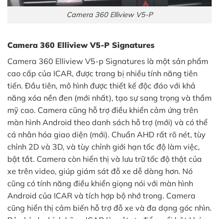
Camera 360 Elliview V5-P
Camera 360 Elliview V5-P Signatures
Camera 360 Elliview V5-p Signatures là một sản phẩm
cao cấp của ICAR, được trang bị nhiều tính năng tiên
tiến. Đầu tiên, mô hình được thiết kế độc đáo với khả
năng xóa nền đen (mới nhất), tạo sự sang trọng và thẩm
mỹ cao. Camera cũng hỗ trợ điều khiển cảm ứng trên
màn hình Android theo danh sách hỗ trợ (mới) và có thể
cá nhân hóa giao diện (mới). Chuẩn AHD rất rõ nét, tùy
chỉnh 2D và 3D, và tùy chỉnh giới hạn tốc độ làm việc,
bật tắt. Camera còn hiển thị và lưu trữ tốc độ thật của
xe trên video, giúp giám sát đỗ xe dễ dàng hơn. Nó
cũng có tính năng điều khiển giọng nói với màn hình
Android của ICAR và tích hợp bộ nhớ trong. Camera
cũng hiển thị cảm biến hỗ trợ đỗ xe và đa dạng góc nhìn.