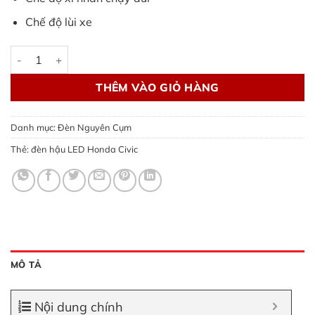
Chế độ lùi xe
Đèn hậu LED Honda Civic mẫu vẫy rồng số lượng
THÊM VÀO GIỎ HÀNG
Danh mục:
Đèn Nguyên Cụm
Thẻ:
đèn hậu LED Honda Civic
MÔ TẢ
Nội dung chính