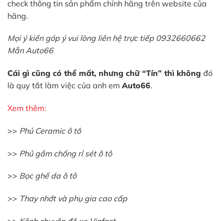
check thông tin sản phẩm chính hãng trên website của
hãng.
Mọi ý kiến góp ý vui lòng liên hệ trực tiếp 0932660662
Mẫn Auto66
Cái gì cũng có thể mất, nhưng chữ “Tín” thì không
đó
là quy tắt làm việc của anh em
Auto66
.
Xem thêm:
>>
Phủ Ceramic ô tô
>>
Phủ gầm chống rỉ sét ô tô
>>
Bọc ghế da ô tô
>>
Thay nhớt và phụ gia cao cấp
>>
Kênh chuyên độ xe Vinfast