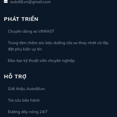
Phân phối LED nội thất 7 màu Ford lắp thêm led gầm ghế