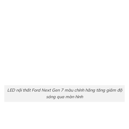
LED nội thất Ford Next Gen chính hãng 7 màu
Vị trí lắp LED nội thất Ford Next Gen 7
màu
LED nội thất thường được lắp theo các vị trí nguyên bản
xe đã có như Taplo, 4 Tappi, ngoài ra có thể thêm led
lắp ở 4 gầm ghế.