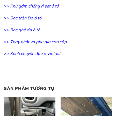
LED nội thất Ford Next Gen chính hãng đổi 7 màu cực đẹp