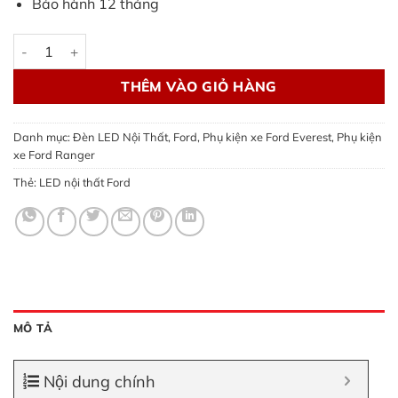
Bảo hành 12 tháng
LED nội thất Ford Next Gen chính hãng 7 màu số lượng
THÊM VÀO GIỎ HÀNG
Danh mục:
Đèn LED Nội Thất
,
Ford
,
Phụ kiện xe Ford Everest
,
Phụ kiện
xe Ford Ranger
Thẻ:
LED nội thất Ford
MÔ TẢ
Nội dung chính