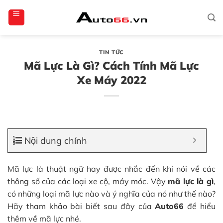
Bỏ
totoagung2
slotgacor4d
sakuratoto
cantiktoto
cantiktoto
gacor4d
amintoto
qua
nội
dung
TIN TỨC
Mã Lực Là Gì? Cách Tính Mã Lực
Xe Máy 2022
Nội dung chính
Mã lực là thuật ngữ hay được nhắc đến khi nói về các
thông số của các loại xe cộ, máy móc. Vậy
mã lực là gì
,
có những loại mã lực nào và ý nghĩa của nó như thế nào?
Hãy tham khảo bài biết sau đây của
Auto66
để hiểu
thêm về mã lực nhé.