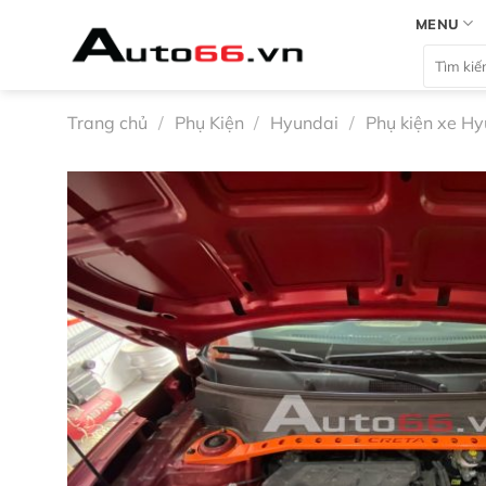
Bỏ
MENU
qua
Tìm
nội
kiếm:
dung
Trang chủ
/
Phụ Kiện
/
Hyundai
/
Phụ kiện xe Hy