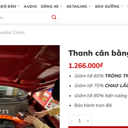
ĐỘ ĐÈN
AUDIO
DÒNG XE
DETAILING
BẢO DƯỠNG
undai Creta
Thanh cân bằn
1.266.000
₫
Giảm tới 60%
TRÒNG T
Giảm tới 70%
CHAO LẮ
Giảm tới 80% hiện tượng
Bảo hành trọn đời
Thanh cân bằng Hyundai Cret