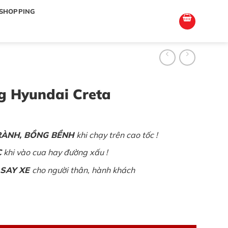
totoagung2
slotgacor4d
sakuratoto
cantiktoto
cantiktoto
gacor4d
amintoto
SHOPPING
g Hyundai Creta
RÀNH, BỒNG BỀNH
khi chạy trên cao tốc !
C
khi vào cua hay đường xấu !
SAY XE
cho người thân, hành khách
a số lượng