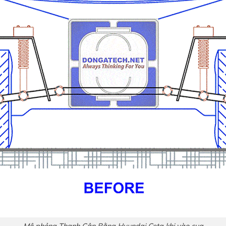
Mô phỏng Thanh Cân Bằng Hyundai Ceta khi vào cua