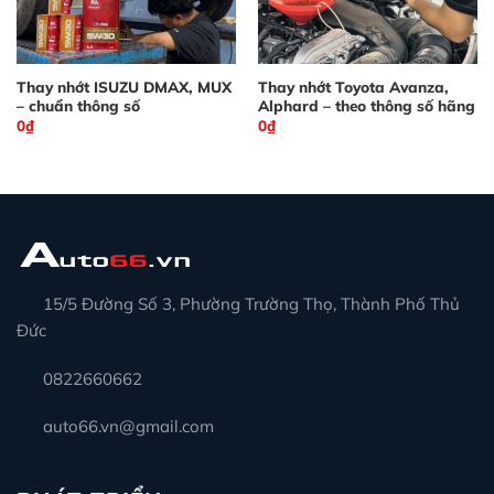
Thay nhớt ISUZU DMAX, MUX
Thay nhớt Toyota Avanza,
– chuẩn thông số
Alphard – theo thông số hãng
0
₫
0
₫
15/5 Đường Số 3, Phường Trường Thọ, Thành Phố Thủ
Đức
0822660662
auto66.vn@gmail.com