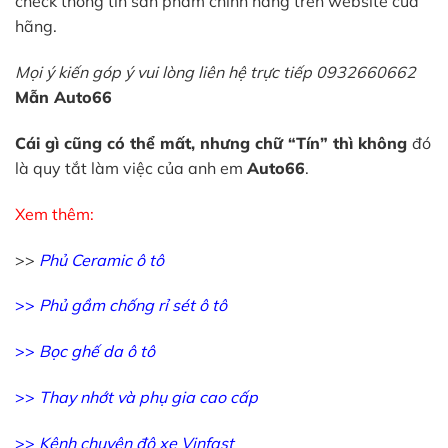
check thông tin sản phẩm chính hãng trên website của
hãng.
Mọi ý kiến góp ý vui lòng liên hệ trực tiếp 0932660662
Mẫn Auto66
Cái gì cũng có thể mất, nhưng chữ “Tín” thì không
đó
là quy tắt làm việc của anh em
Auto66
.
Xem thêm:
>>
Phủ
Ceramic
ô tô
>>
Phủ gầm chống
rỉ
sét ô tô
>>
Bọc
ghế
da ô tô
>>
Thay nhớt và phụ gia cao cấp
>>
Kênh chuyên độ xe Vinfast