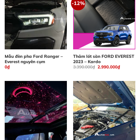
-12%
Mẫu đèn pha Ford Ranger –
Thảm lót sàn FORD EVEREST
Everest nguyên cụm
2023 – Kardo
Giá
Giá
0
₫
3.390.000
₫
2.990.000
₫
gốc
hiện
là:
tại
3.390.000₫.
là:
2.990.000