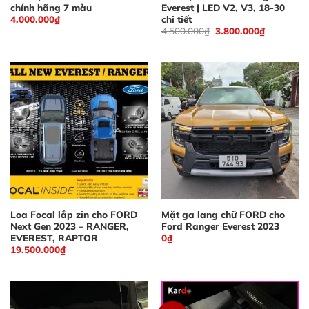
chính hãng 7 màu
Everest | LED V2, V3, 18-30
chi tiết
4.000.000
₫
Giá
Giá
4.500.000
₫
3.800.000
₫
gốc
hiện
là:
tại
4.500.000₫.
là:
3.800.000
Loa Focal lắp zin cho FORD
Mặt ga lang chữ FORD cho
Next Gen 2023 – RANGER,
Ford Ranger Everest 2023
EVEREST, RAPTOR
0
₫
19.500.000
₫