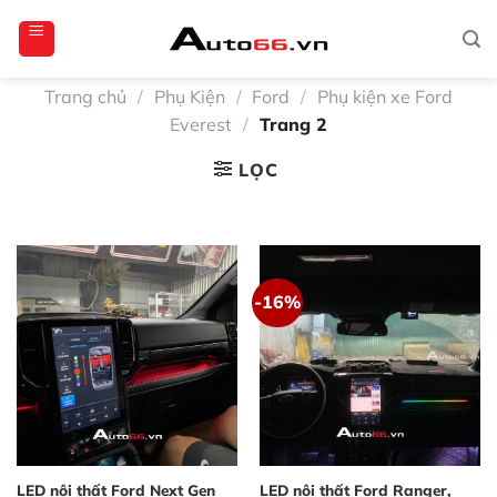
Bỏ
totoagung2
slotgacor4d
sakuratoto
cantiktoto
cantiktoto
gacor4d
amintoto
qua
nội
dung
Trang chủ
/
Phụ Kiện
/
Ford
/
Phụ kiện xe Ford
Everest
/
Trang 2
LỌC
-16%
LED nội thất Ford Next Gen
LED nội thất Ford Ranger,