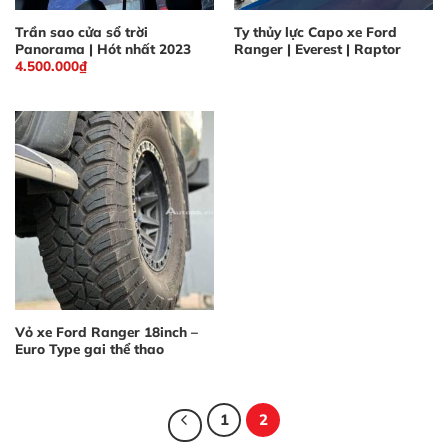
Trần sao cửa sổ trời
Ty thủy lực Capo xe Ford
Panorama | Hót nhất 2023
Ranger | Everest | Raptor
4.500.000
₫
Vỏ xe Ford Ranger 18inch –
Euro Type gai thể thao
1
2